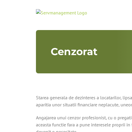
Skip
to
content
Cenzorat
Starea generala de dezinteres a locatarilor, lip
aparitia unor situatii financiare neplacute, uneor
Angajarea unui cenzor profesionist, cu o pregat
aceasta functie fara a pune interesele proprii in f
devenit o necesitate.